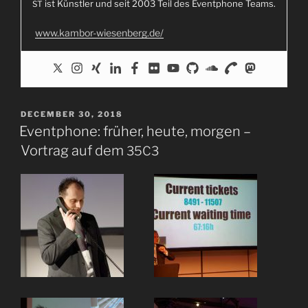
ist Künst­ler und seit 2003 Teil des Event­phone Teams.
ST
www.kambor-wiesenberg.de/
POSTED
DECEMBER 30, 2018
ON
Eventphone: früher, heute, morgen –
Vortrag auf dem
35C3