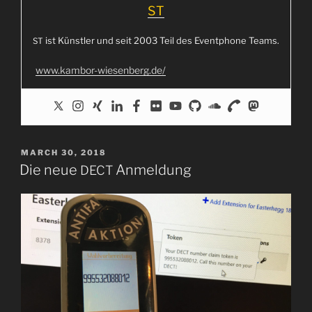
ST
ist Künst­ler und seit 2003 Teil des Event­phone Teams.
ST
www.kambor-wiesenberg.de/
POSTED
MARCH 30, 2018
ON
Die neue
Anmeldung
DECT