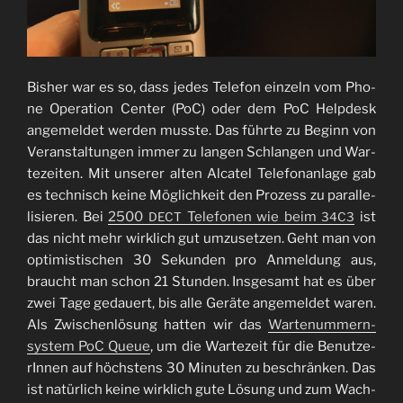
Bis­her war es so, dass jedes Tele­fon ein­zeln vom Pho­
ne Ope­ra­ti­on Cen­ter (PoC) oder dem PoC Help­desk
ange­mel­det wer­den muss­te. Das führ­te zu Beginn von
Ver­an­stal­tun­gen immer zu lan­gen Schlan­gen und War­
te­zei­ten. Mit unse­rer alten Alca­tel Tele­fon­an­la­ge gab
es tech­nisch kei­ne Mög­lich­keit den Pro­zess zu par­al­le­
li­sie­ren. Bei
2500
Tele­fo­nen wie beim
ist
DECT
34C3
das nicht mehr wirk­lich gut umzu­set­zen. Geht man von
opti­mis­ti­schen 30 Sekun­den pro Anmel­dung aus,
braucht man schon 21 Stun­den. Ins­ge­samt hat es über
zwei Tage gedau­ert, bis alle Gerä­te ange­mel­det waren.
Als Zwi­schen­lö­sung hat­ten wir das
War­te­num­mern­
sys­tem PoC Queue
, um die War­te­zeit für die Benut­ze­
rIn­nen auf höchs­tens 30 Minu­ten zu beschrän­ken. Das
ist natür­lich kei­ne wirk­lich gute Lösung und zum Wach­