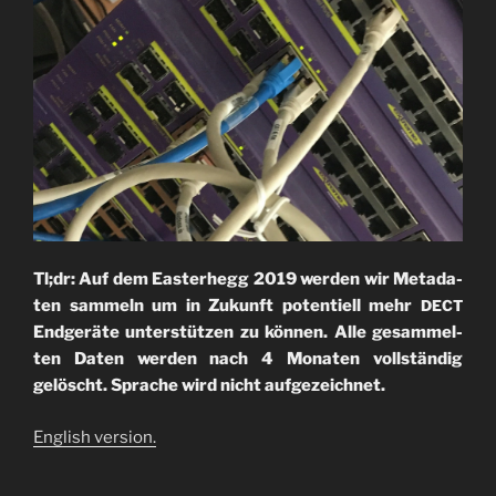
Tl;dr: Auf dem Eas­ter­hegg 2019 wer­den wir Meta­da­
ten sam­meln um in Zukunft poten­ti­ell mehr
DECT
End­ge­rä­te unter­stüt­zen zu kön­nen. Alle gesam­mel­
ten Daten wer­den nach 4 Mona­ten voll­stän­dig
gelöscht. Spra­che wird nicht aufgezeichnet.
Eng­lish version.