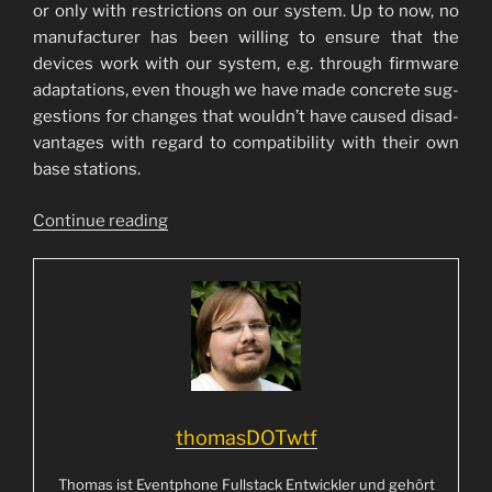
or only with rest­ric­tions on our sys­tem. Up to now, no
manu­fac­tu­rer has been wil­ling to ensu­re that the
devices work with our sys­tem, e.g. through firm­ware
adapt­a­ti­ons, even though we have made con­cre­te sug­
ges­ti­ons for chan­ges that wouldn’t have cau­sed dis­ad­
van­ta­ges with regard to com­pa­ti­bi­li­ty with their own
base stations.
“Cau­
Con­ti­nue rea­ding
ti­
on!
On
Eas­
ter­
hegg
2019
we’re
thomasDOTwtf
going
to
Tho­mas ist Event­phone Full­stack Ent­wick­ler und gehört