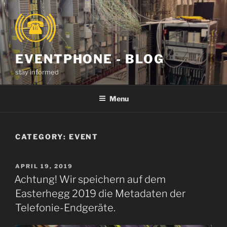
Skip
to
content
EVENTPHONE - BLOG
stay informed
Menu
CATEGORY:
EVENT
POSTED
APRIL 19, 2019
ON
Achtung! Wir speichern auf dem
Easterhegg 2019 die Metadaten der
Telefonie-Endgeräte.