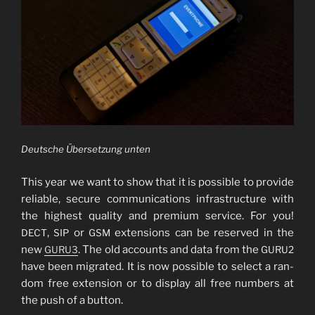
Deut­sche Über­set­zung unten
This year we want to show that it is pos­si­ble to pro­vi­de
relia­ble, secu­re com­mu­ni­ca­ti­ons infra­struc­tu­re with
the hig­hest qua­li­ty and pre­mi­um ser­vice. For you!
,
or
exten­si­ons can be reser­ved in the
DECT
SIP
GSM
new
. The old accounts and data from the
GURU3
GURU2
have been migra­ted. It is now pos­si­ble to sel­ect a ran­
dom free exten­si­on or to dis­play all free num­bers at
the push of a but­ton.