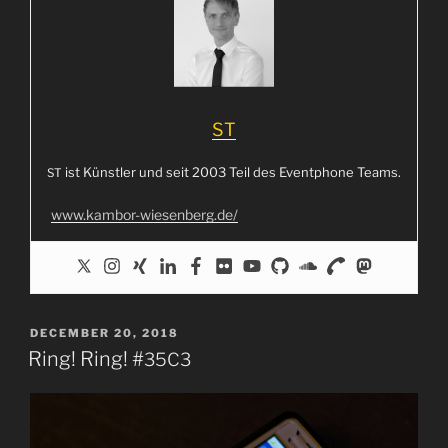
her,
heu­
te,
mor­
gen
–
ST
Vor­
trag
ist Künst­ler und seit 2003 Teil des Event­phone Teams.
ST
auf
www.kambor-wiesenberg.de/
dem
″
35C3
POSTED
DECEMBER 20, 2018
ON
Ring! Ring! #
35C3