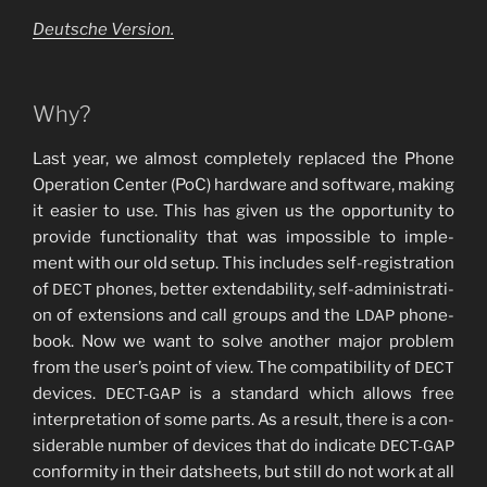
Deut­sche Version.
Why?
Last year, we almost com­ple­te­ly repla­ced the Pho­ne
Ope­ra­ti­on Cen­ter (PoC) hard­ware and soft­ware, making
it easier to use. This has given us the oppor­tu­ni­ty to
pro­vi­de func­tion­a­li­ty that was impos­si­ble to imple­
ment with our old set­up. This includes self-regis­tra­ti­on
of
pho­nes, bet­ter exten­da­bili­ty, self-admi­nis­tra­ti­
DECT
on of exten­si­ons and call groups and the
phone­
LDAP
book. Now we want to sol­ve ano­ther major pro­blem
from the user’s point of view. The com­pa­ti­bi­li­ty of
DECT
devices.
is a stan­dard which allows free
DECT-GAP
inter­pre­ta­ti­on of some parts. As a result, the­re is a con­
sidera­ble num­ber of devices that do indi­ca­te
DECT-GAP
con­for­mi­ty in their dats­heets, but still do not work at all