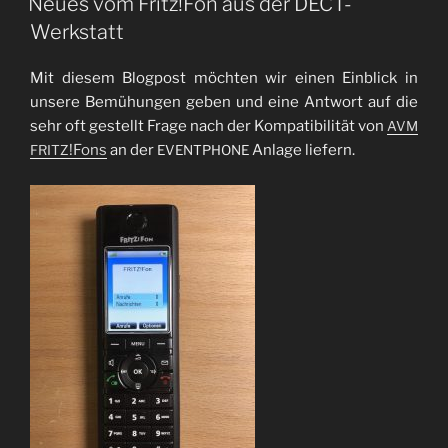
Neues vom Fritz!Fon aus der DECT-
Werkstatt
Mit die­sem Blog­post möch­ten wir einen Ein­blick in
unse­re Bemü­hun­gen geben und eine Ant­wort auf die
sehr oft gestellt Fra­ge nach der Kom­pa­ti­bi­li­tät von
AVM
!Fons
an der
Anla­ge liefern.
FRITZ
EVENTPHONE