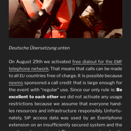
Deut­sche Über­set­zung unten
On August 29th we acti­va­ted
free dia­lout for the
EMF
tele­pho­ne net­work
. That means that calls can be made
to all
count­ries free of char­ge. It is pos­si­ble becau­se
EU
nex­mo
spon­so­red a call cre­dit that is lar­ge enough for
the event with “regu­lar” use. Sin­ce our only rule is:
Be
excel­lent to each other
we did not acti­va­te any usa­ge
rest­ric­tions becau­se we assu­me that ever­yo­ne hand­
les resour­ces and infra­struc­tu­re respon­si­bly. Unfort­u­
na­te­ly,
access data was used by an Event­phone
SIP
exten­si­on on an insuf­fi­ci­ent­ly secu­red sys­tem and the