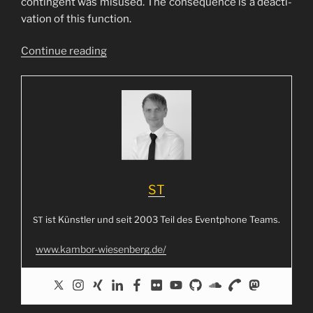
con­tin­gent was misu­s­ed. The con­se­quence is a deac­ti­
va­ti­on of this func­tion.
“
Con­ti­nue rea­ding
EMF
–
Dia­
lout
restrictions”
ST
ist Künst­ler und seit 2003 Teil des Event­phone Teams.
ST
www.kambor-wiesenberg.de/