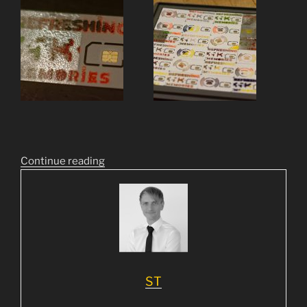
“
Con­ti­nue rea­ding
35C3
SIMcARTs”
ST