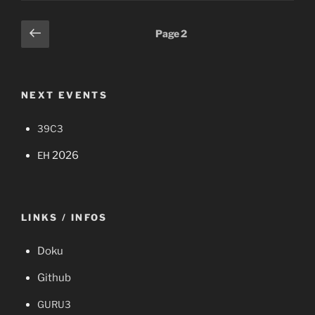
Posts
Previous
Page
2
page
pagination
NEXT EVENTS
39C3
2026
EH
LINKS / INFOS
Doku
Git­hub
GURU3