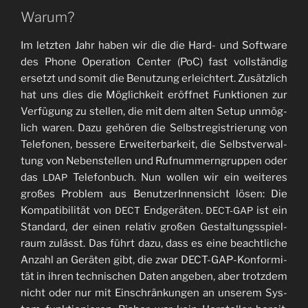
Warum?
Im letz­ten Jahr haben wir die die Hard- und Soft­ware
des Pho­ne Ope­ra­ti­on Cen­ter (PoC) fast voll­stän­dig
ersetzt und somit die Benut­zung erleich­tert. Zusätz­lich
hat uns dies die Mög­lich­keit eröff­net Funk­tio­nen zur
Ver­fü­gung zu stel­len, die mit dem alten Set­up unmög­
lich waren. Dazu gehö­ren die Selbst­re­gis­trie­rung von
Tele­fo­nen, bes­se­re Erwei­ter­bar­keit, die Selbst­ver­wal­
tung von Neben­stel­len und Ruf­num­mern­grup­pen oder
das
Tele­fon­buch. Nun wol­len wir ein wei­te­res
LDAP
gro­ßes Pro­blem aus Benut­ze­rIn­nen­sicht lösen: Die
Kom­pa­ti­bi­li­tät von
End­ge­rä­ten.
ist ein
DECT
DECT-GAP
Stan­dard, der einen rela­tiv gro­ßen Gestal­tungs­spiel­
raum zulässt. Das führt dazu, dass es eine beacht­li­che
Anzahl an Gerä­ten gibt, die zwar DECT-GAP-Kon­for­mi­
tät in ihren tech­ni­schen Daten ange­ben, aber trotz­dem
nicht oder nur mit Ein­schrän­kun­gen an unse­rem Sys­