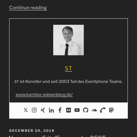
“Ring!
Con­ti­nue rea­ding
Ring!
#
″
35C3
ST
ist Künst­ler und seit 2003 Teil des Event­phone Teams.
ST
www.kambor-wiesenberg.de/
POSTED
DECEMBER 20, 2018
ON