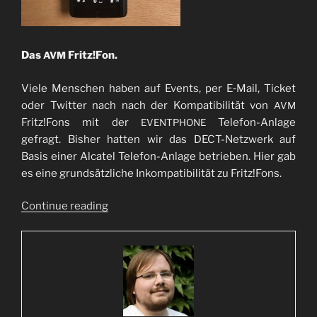
Das
Fritz!Fon.
AVM
Vie­le Men­schen haben auf Events, per E‑Mail, Ticket
oder Twit­ter nach nach der Kom­pa­ti­bi­li­tät von
AVM
Fritz!Fons mit der
Tele­fon-Anla­ge
EVENTPHONE
gefragt. Bis­her hat­ten wir das DECT-Netz­werk auf
Basis einer Alca­tel Tele­fon-Anla­ge betrie­ben. Hier gab
es eine grund­sätz­li­che Inkom­pa­ti­bi­li­tät zu Fritz!Fons.
“Neu­
Con­ti­nue rea­ding
es
vom Fritz!Fon
aus
der
DECT-
Werkstatt”