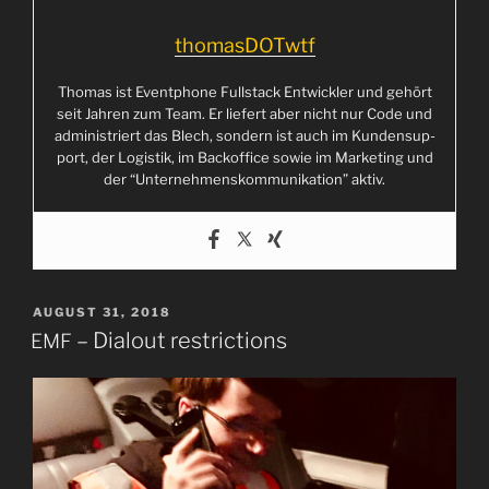
thomasDOTwtf
Tho­mas ist Event­phone Full­stack Ent­wick­ler und gehört
seit Jah­ren zum Team. Er lie­fert aber nicht nur Code und
admi­nis­triert das Blech, son­dern ist auch im Kun­den­sup­
port, der Logis­tik, im Back­of­fice sowie im Mar­ke­ting und
der “Unter­neh­mens­kom­mu­ni­ka­ti­on” aktiv.
POSTED
AUGUST 31, 2018
ON
– Dialout restrictions
EMF