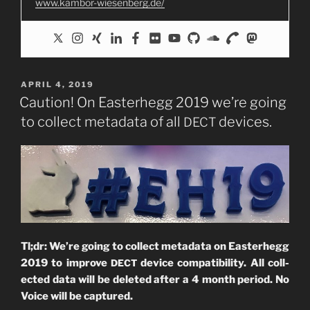
www.kambor-wiesenberg.de/
Meta­
da­
ten
der
Telefonie-
POSTED
APRIL 4, 2019
Endgeräte.”
ON
Caution! On Easterhegg 2019 we’re going
to collect metadata of all
devices.
DECT
Tl;dr: We’­re going to coll­ect meta­da­ta on Eas­ter­hegg
2019 to impro­ve
device com­pa­ti­bi­li­ty. All coll­
DECT
ec­ted data will be dele­ted after a 4 month peri­od. No
Voice will be captured.