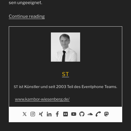
sen unge­eig­net.
“Die
Con­ti­nue rea­ding
neue
DECT
Anmeldung”
ST
ist Künst­ler und seit 2003 Teil des Event­phone Teams.
ST
www.kambor-wiesenberg.de/