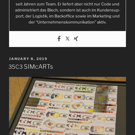
seit Jah­ren zum Team. Er lie­fert aber nicht nur Code und
coll­
admi­nis­triert das Blech, son­dern ist auch im Kun­den­sup­
ect
port, der Logis­tik, im Back­of­fice sowie im Mar­ke­ting und
meta­
der “Unter­neh­mens­kom­mu­ni­ka­ti­on” aktiv.
da­
ta
of
all
DECT
POSTED
JANUARY 8, 2019
devices.”
ON
SIMcARTs
35C3