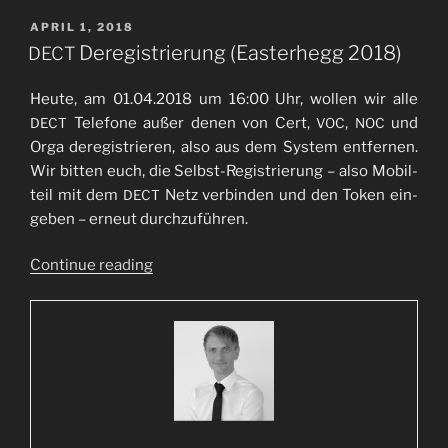
POSTED
APRIL 1, 2018
ON
Deregistrierung (Easterhegg 2018)
DECT
Heu­te, am 01.04.2018 um 16:00 Uhr, wol­len wir alle
Tele­fo­ne außer denen von Cert,
,
und
DECT
VOC
NOC
Orga dere­gis­trie­ren, also aus dem Sys­tem ent­fer­nen.
Wir bit­ten euch, die Selbst-Regis­trie­rung – also Mobil­
teil mit dem
Netz ver­bin­den und den Token ein­
DECT
ge­ben – erneut durch­zu­füh­ren.
“
Con­ti­nue rea­ding
DECT
Dere­
gis­
trie­
rung
(Eas­
ter­
hegg 2018)”