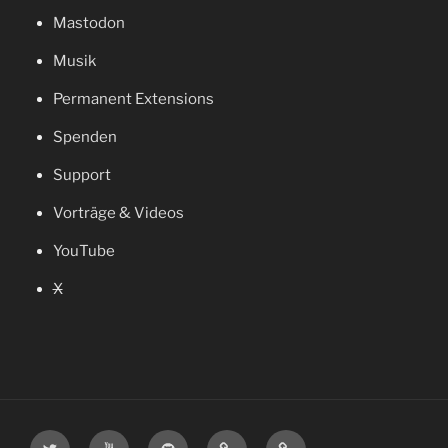
Mast­o­don
Musik
Per­ma­nent Extensions
Spen­den
Sup­port
Vor­trä­ge & Videos
You­Tube
X
Twitter
YouTube
GitHub
Wiki
Mastodon